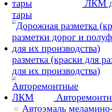
ЛКМ д
тары
разметка (краски для р
для их производства)
Авторемонт
Автоэмаль меламино