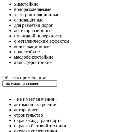
химстойкие
водоразбавляемые
электроизоляционные
огнезащитные
для разметки дорог
антикоррозионные
по ржавой поверхности
с металлическим эффектом
консервационные
водостойкие
маслобензостойкие
атмосферостойкие
Область применения:
--не имеет значения--
автомобилестроение
авторемонт
строительство
окраска ж/д транспорта
окраска бытовой техники
окраска спецтехники