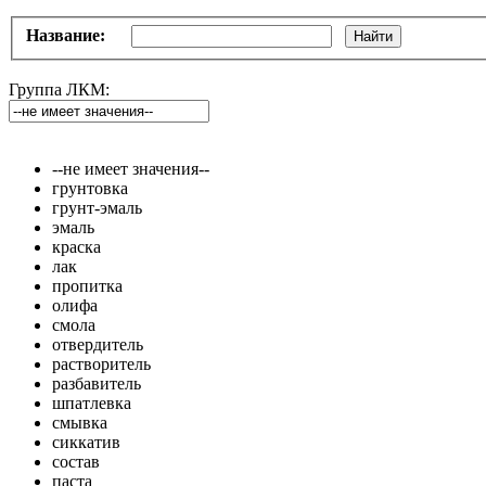
Название:
Найти
Группа ЛКМ:
--не имеет значения--
грунтовка
грунт-эмаль
эмаль
краска
лак
пропитка
олифа
смола
отвердитель
растворитель
разбавитель
шпатлевка
смывка
сиккатив
состав
паста