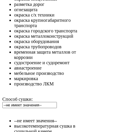
разметка дорог
огнезащита
окраска с/х техники
окраска крупногабаритного
транспорта
окраска городского транспорта
окраска металлоконструкций
окраска оборудования
окраска трубопроводов
временная защита металлов от
коррозии
судостроение и судоремонт
авиастроение
мебельное производство
маркировка
производство ЛКМ
Способ сушки:
--не имеет значения--
высокотемпературная сушка в
сушильной камере