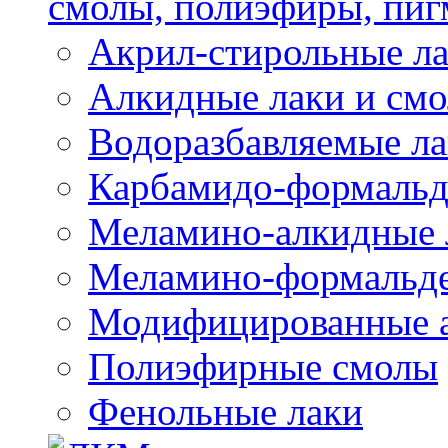
смолы, полиэфиры, пиг
Акрил-стирольные ла
Алкидные лаки и см
Водоразбавляемые ла
Карбамидо-формальд
Меламино-алкидные 
Меламино-формальд
Модифицированные а
Полиэфирные смолы
Фенольные лаки