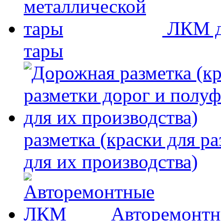
ЛКМ д
тары
разметка (краски для р
для их производства)
Авторемонт