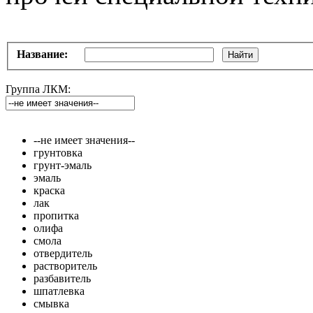
Название:
Найти
Группа ЛКМ:
--не имеет значения--
грунтовка
грунт-эмаль
эмаль
краска
лак
пропитка
олифа
смола
отвердитель
растворитель
разбавитель
шпатлевка
смывка