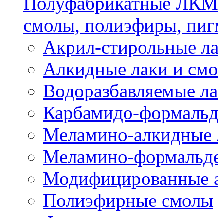
Полуфабрикатные ЛКМ 
смолы, полиэфиры, пиг
Акрил-стирольные ла
Алкидные лаки и см
Водоразбавляемые ла
Карбамидо-формальд
Меламино-алкидные 
Меламино-формальд
Модифицированные а
Полиэфирные смолы