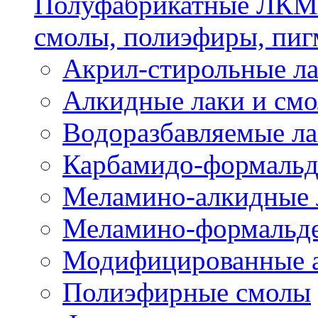
Полуфабрикатные ЛКМ 
смолы, полиэфиры, пиг
Акрил-стирольные ла
Алкидные лаки и см
Водоразбавляемые ла
Карбамидо-формальд
Меламино-алкидные 
Меламино-формальд
Модифицированные а
Полиэфирные смолы