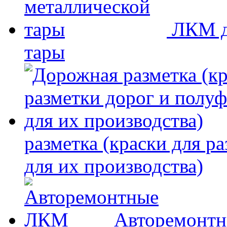
ЛКМ д
тары
разметка (краски для р
для их производства)
Авторемонт