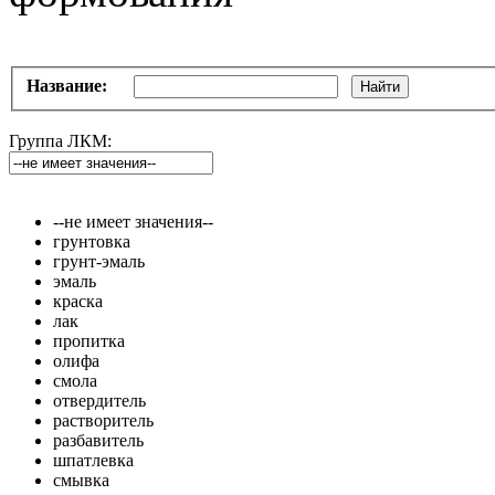
Название:
Найти
Группа ЛКМ:
--не имеет значения--
грунтовка
грунт-эмаль
эмаль
краска
лак
пропитка
олифа
смола
отвердитель
растворитель
разбавитель
шпатлевка
смывка