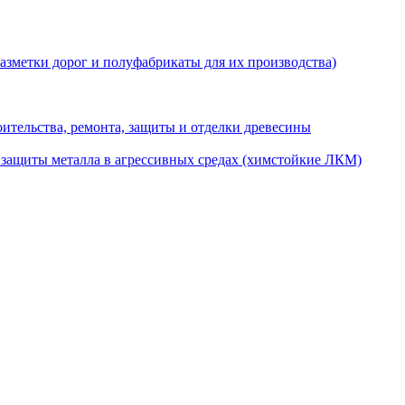
разметки дорог и полуфабрикаты для их производства)
ительства, ремонта, защиты и отделки древесины
 защиты металла в агрессивных средах (химстойкие ЛКМ)