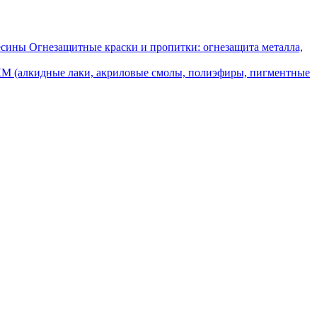
Огнезащитные краски и пропитки: огнезащита металла,
М (алкидные лаки, акриловые смолы, полиэфиры, пигментные