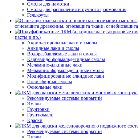
Смолы для намотки
Смолы для распыления и ручного формования
Гелькоуты
огнезащита древесины, огнезащита ткани, огнебиозащит
пасты и пр.)
Акрил-стирольные лаки и смолы
Алкидные лаки и смолы
Водоразбавляемые лаки и смолы
Карбамидо-формальдегидные смолы
Меламино-алкидные лаки
Меламино-формальдегидные смолы
Модифицированные алкидные лаки
Полиэфирные смолы
Фенольные лаки
Рекомендуемые системы покрытий
Эмали
Грунтовки
Грунт-эмали
Краски
Рекомендуемые системы покрытий
Эмали