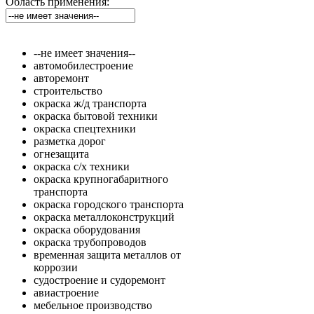
Область применения:
--не имеет значения--
автомобилестроение
авторемонт
строительство
окраска ж/д транспорта
окраска бытовой техники
окраска спецтехники
разметка дорог
огнезащита
окраска с/х техники
окраска крупногабаритного
транспорта
окраска городского транспорта
окраска металлоконструкций
окраска оборудования
окраска трубопроводов
временная защита металлов от
коррозии
судостроение и судоремонт
авиастроение
мебельное производство