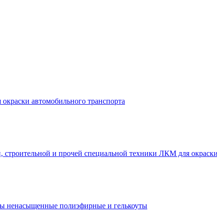
 окраски автомобильного транспорта
ЛКМ для окраски
ы ненасыщенные полиэфирные и гелькоуты