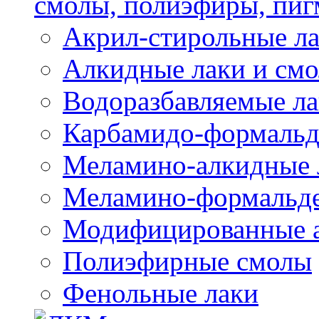
смолы, полиэфиры, пиг
Акрил-стирольные ла
Алкидные лаки и см
Водоразбавляемые ла
Карбамидо-формальд
Меламино-алкидные 
Меламино-формальд
Модифицированные а
Полиэфирные смолы
Фенольные лаки