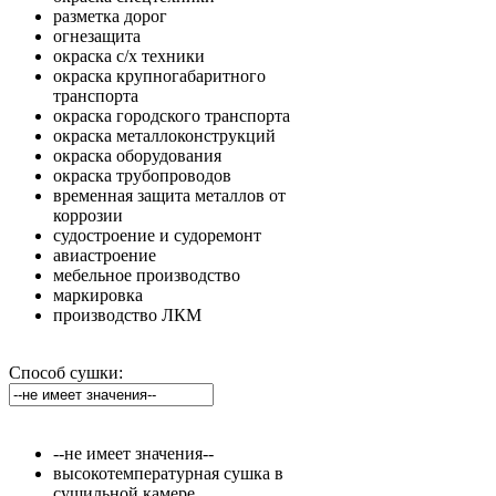
разметка дорог
огнезащита
окраска с/х техники
окраска крупногабаритного
транспорта
окраска городского транспорта
окраска металлоконструкций
окраска оборудования
окраска трубопроводов
временная защита металлов от
коррозии
судостроение и судоремонт
авиастроение
мебельное производство
маркировка
производство ЛКМ
Способ сушки:
--не имеет значения--
высокотемпературная сушка в
сушильной камере