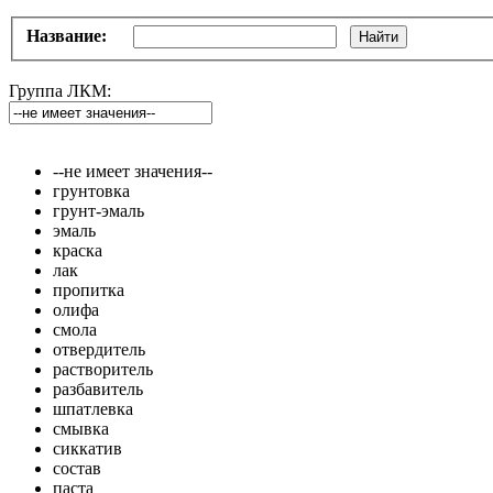
Название:
Найти
Группа ЛКМ:
--не имеет значения--
грунтовка
грунт-эмаль
эмаль
краска
лак
пропитка
олифа
смола
отвердитель
растворитель
разбавитель
шпатлевка
смывка
сиккатив
состав
паста