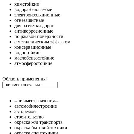
химстойкие
водоразбавляемые
электроизоляционные
огнезащитные
для разметки дорог
антикоррозионные
по ржавой поверхности
с металлическим эффектом
консервационные
водостойкие
маслобензостойкие
атмосферостойкие
Область применения:
--не имеет значения--
автомобилестроение
авторемонт
строительство
окраска ж/д транспорта
окраска бытовой техники
окраска спецтехники