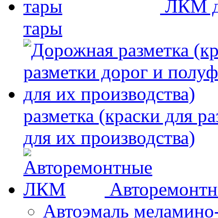
ЛКМ д
тары
разметка (краски для р
для их производства)
Авторемонт
Автоэмаль меламино