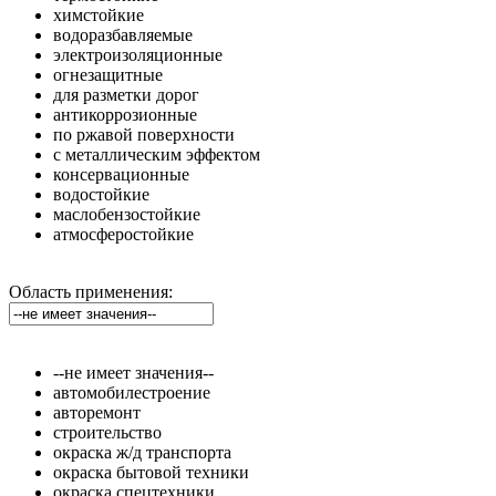
химстойкие
водоразбавляемые
электроизоляционные
огнезащитные
для разметки дорог
антикоррозионные
по ржавой поверхности
с металлическим эффектом
консервационные
водостойкие
маслобензостойкие
атмосферостойкие
Область применения:
--не имеет значения--
автомобилестроение
авторемонт
строительство
окраска ж/д транспорта
окраска бытовой техники
окраска спецтехники