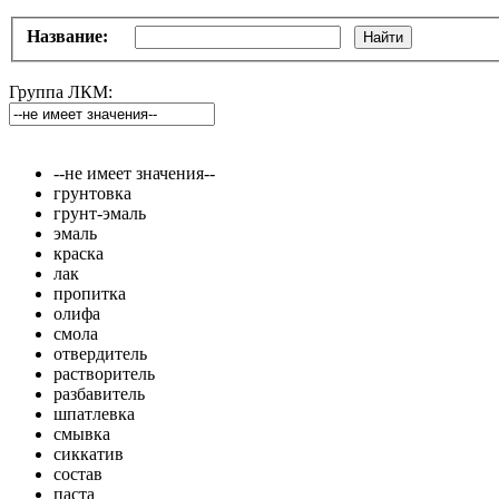
Название:
Найти
Группа ЛКМ:
--не имеет значения--
грунтовка
грунт-эмаль
эмаль
краска
лак
пропитка
олифа
смола
отвердитель
растворитель
разбавитель
шпатлевка
смывка
сиккатив
состав
паста