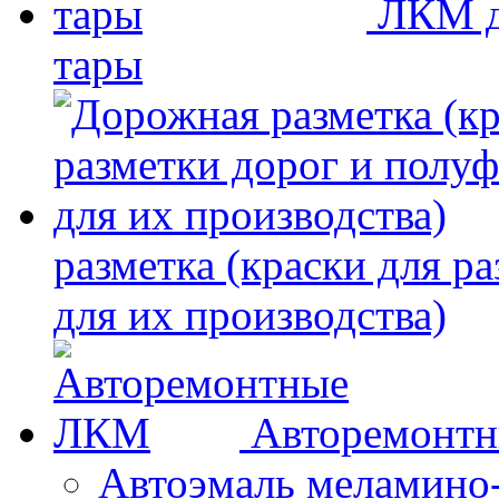
ЛКМ д
тары
разметка (краски для р
для их производства)
Авторемонт
Автоэмаль меламино