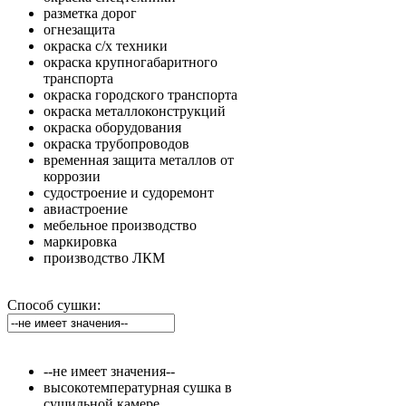
разметка дорог
огнезащита
окраска с/х техники
окраска крупногабаритного
транспорта
окраска городского транспорта
окраска металлоконструкций
окраска оборудования
окраска трубопроводов
временная защита металлов от
коррозии
судостроение и судоремонт
авиастроение
мебельное производство
маркировка
производство ЛКМ
Способ сушки:
--не имеет значения--
высокотемпературная сушка в
сушильной камере