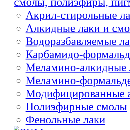
смолы, полиэфиры, пиг
Акрил-стирольные ла
Алкидные лаки и см
Водоразбавляемые ла
Карбамидо-формальд
Меламино-алкидные 
Меламино-формальд
Модифицированные а
Полиэфирные смолы
Фенольные лаки