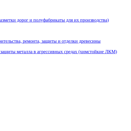
разметки дорог и полуфабрикаты для их производства)
ительства, ремонта, защиты и отделки древесины
 защиты металла в агрессивных средах (химстойкие ЛКМ)