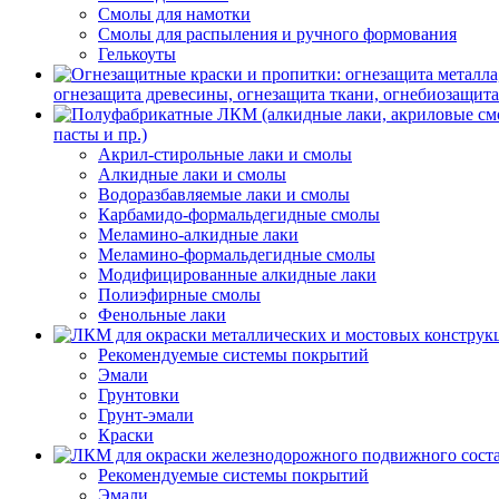
Смолы для намотки
Смолы для распыления и ручного формования
Гелькоуты
огнезащита древесины, огнезащита ткани, огнебиозащит
пасты и пр.)
Акрил-стирольные лаки и смолы
Алкидные лаки и смолы
Водоразбавляемые лаки и смолы
Карбамидо-формальдегидные смолы
Меламино-алкидные лаки
Меламино-формальдегидные смолы
Модифицированные алкидные лаки
Полиэфирные смолы
Фенольные лаки
Рекомендуемые системы покрытий
Эмали
Грунтовки
Грунт-эмали
Краски
Рекомендуемые системы покрытий
Эмали