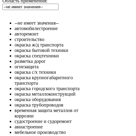
Область применения:
--не имеет значения--
автомобилестроение
авторемонт
строительство
окраска ж/д транспорта
окраска бытовой техники
окраска спецтехники
разметка дорог
огнезащита
окраска с/х техники
окраска крупногабаритного
транспорта
окраска городского транспорта
окраска металлоконструкций
окраска оборудования
окраска трубопроводов
временная защита металлов от
коррозии
судостроение и судоремонт
авиастроение
мебельное производство