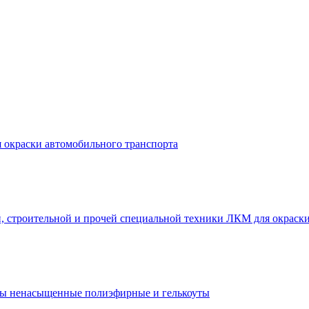
 окраски автомобильного транспорта
ЛКМ для окраски
ы ненасыщенные полиэфирные и гелькоуты