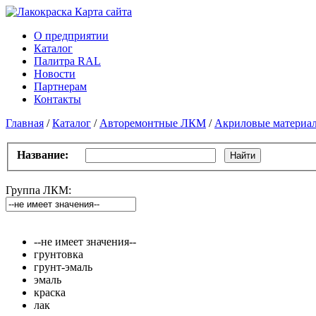
Карта сайтa
О предприятии
Каталог
Палитра RAL
Новости
Партнерам
Контакты
Главная
/
Каталог
/
Авторемонтные ЛКМ
/
Акриловые материа
Название:
Найти
Группа ЛКМ:
--не имеет значения--
грунтовка
грунт-эмаль
эмаль
краска
лак