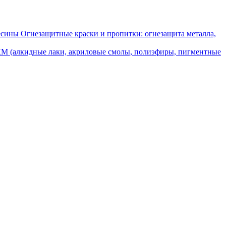
Огнезащитные краски и пропитки: огнезащита металла,
М (алкидные лаки, акриловые смолы, полиэфиры, пигментные