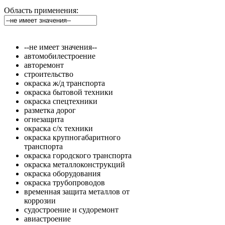
Область применения:
--не имеет значения--
автомобилестроение
авторемонт
строительство
окраска ж/д транспорта
окраска бытовой техники
окраска спецтехники
разметка дорог
огнезащита
окраска с/х техники
окраска крупногабаритного
транспорта
окраска городского транспорта
окраска металлоконструкций
окраска оборудования
окраска трубопроводов
временная защита металлов от
коррозии
судостроение и судоремонт
авиастроение