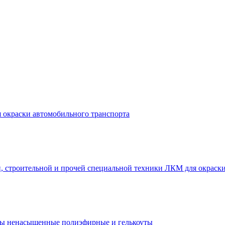
 окраски автомобильного транспорта
ЛКМ для окраски
ы ненасыщенные полиэфирные и гелькоуты