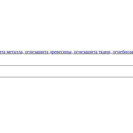
та металла, огнезащита древесины, огнезащита ткани, огнебио