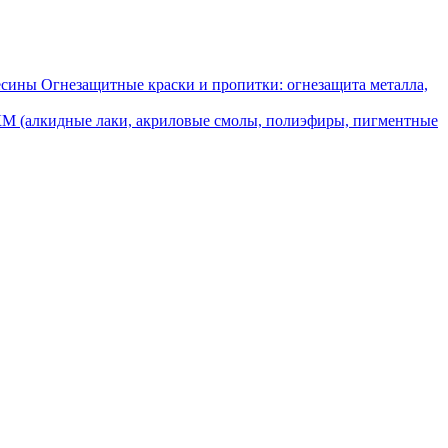
Огнезащитные краски и пропитки: огнезащита металла,
М (алкидные лаки, акриловые смолы, полиэфиры, пигментные