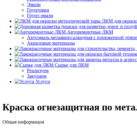
Эмали
Грунтовки
Грунт-эмали
ЛКМ для окраск
Авторемонтные ЛКМ
Автоэмаль меламино-алкидная с пониженной темп
Акриловые материалы
Сырье для ЛКМ
Реализуем
Закупаем
Услуги
Краска огнезащитная по мета
Общая информация