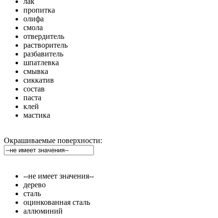
лак
пропитка
олифа
смола
отвердитель
растворитель
разбавитель
шпатлевка
смывка
сиккатив
состав
паста
клей
мастика
Окрашиваемые поверхности:
--не имеет значения--
дерево
сталь
оцинкованная сталь
аллюминий