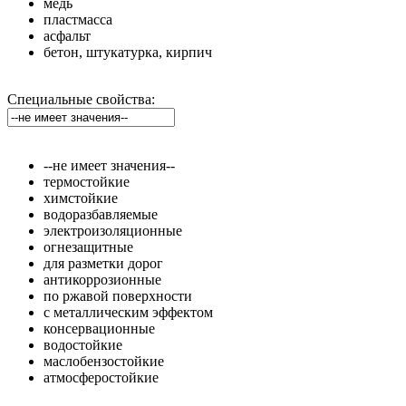
медь
пластмасса
асфальт
бетон, штукатурка, кирпич
Специальные свойства:
--не имеет значения--
термостойкие
химстойкие
водоразбавляемые
электроизоляционные
огнезащитные
для разметки дорог
антикоррозионные
по ржавой поверхности
с металлическим эффектом
консервационные
водостойкие
маслобензостойкие
атмосферостойкие