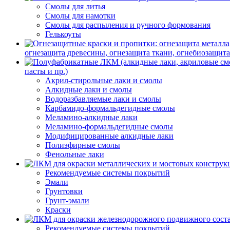
Смолы для литья
Смолы для намотки
Смолы для распыления и ручного формования
Гелькоуты
огнезащита древесины, огнезащита ткани, огнебиозащит
пасты и пр.)
Акрил-стирольные лаки и смолы
Алкидные лаки и смолы
Водоразбавляемые лаки и смолы
Карбамидо-формальдегидные смолы
Меламино-алкидные лаки
Меламино-формальдегидные смолы
Модифицированные алкидные лаки
Полиэфирные смолы
Фенольные лаки
Рекомендуемые системы покрытий
Эмали
Грунтовки
Грунт-эмали
Краски
Рекомендуемые системы покрытий