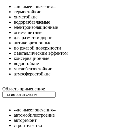
--не имеет значения--
термостойкие
химстойкие
водоразбавляемые
электроизоляционные
огнезащитные
для разметки дорог
антикоррозионные
по ржавой поверхности
с металлическим эффектом
консервационные
водостойкие
маслобензостойкие
атмосферостойкие
Область применения:
--не имеет значения--
автомобилестроение
авторемонт
строительство