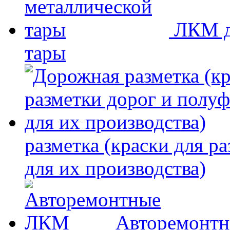
ЛКМ д
тары
разметка (краски для р
для их производства)
Авторемонт