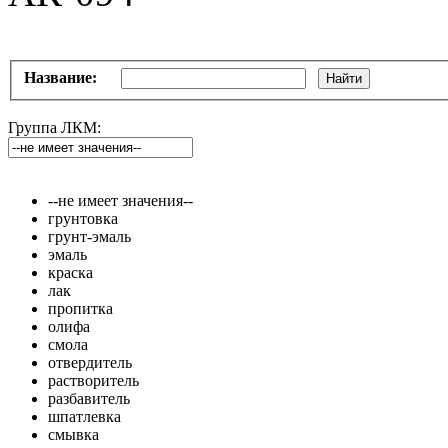
Название:
Найти
Группа ЛКМ:
--не имеет значения--
грунтовка
грунт-эмаль
эмаль
краска
лак
пропитка
олифа
смола
отвердитель
растворитель
разбавитель
шпатлевка
смывка