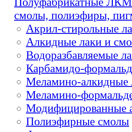
Полуфабрикатные ЛКМ 
смолы, полиэфиры, пиг
Акрил-стирольные ла
Алкидные лаки и см
Водоразбавляемые ла
Карбамидо-формальд
Меламино-алкидные 
Меламино-формальд
Модифицированные а
Полиэфирные смолы