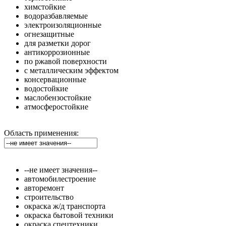
химстойкие
водоразбавляемые
электроизоляционные
огнезащитные
для разметки дорог
антикоррозионные
по ржавой поверхности
с металлическим эффектом
консервационные
водостойкие
маслобензостойкие
атмосферостойкие
Область применения:
--не имеет значения--
автомобилестроение
авторемонт
строительство
окраска ж/д транспорта
окраска бытовой техники
окраска спецтехники