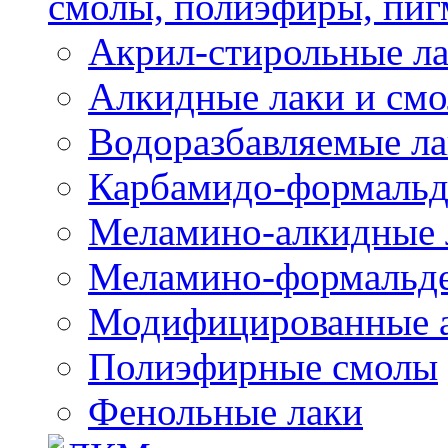
смолы, полиэфиры, пиг
Акрил-стирольные ла
Алкидные лаки и см
Водоразбавляемые ла
Карбамидо-формальд
Меламино-алкидные 
Меламино-формальд
Модифицированные а
Полиэфирные смолы
Фенольные лаки