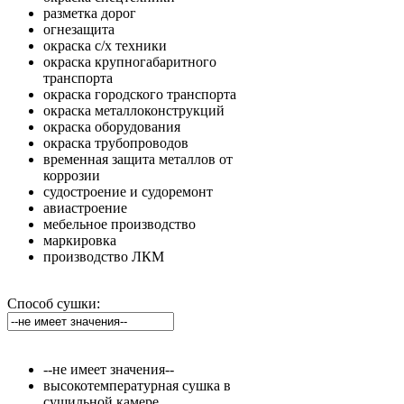
разметка дорог
огнезащита
окраска с/х техники
окраска крупногабаритного
транспорта
окраска городского транспорта
окраска металлоконструкций
окраска оборудования
окраска трубопроводов
временная защита металлов от
коррозии
судостроение и судоремонт
авиастроение
мебельное производство
маркировка
производство ЛКМ
Способ сушки:
--не имеет значения--
высокотемпературная сушка в
сушильной камере