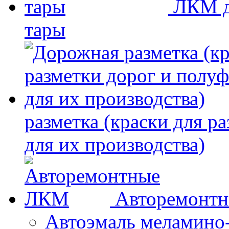
ЛКМ д
тары
разметка (краски для р
для их производства)
Авторемонт
Автоэмаль меламино