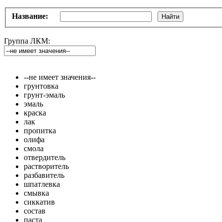
Название:
Найти
Группа ЛКМ:
--не имеет значения--
грунтовка
грунт-эмаль
эмаль
краска
лак
пропитка
олифа
смола
отвердитель
растворитель
разбавитель
шпатлевка
смывка
сиккатив
состав
паста