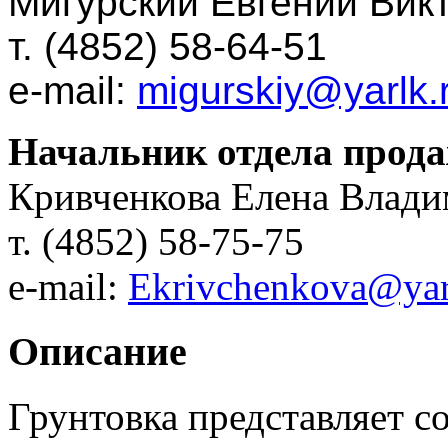
Мигурский Евгений Вик
т. (4852) 58-64-51
e-mail:
migurskiy@yarlk.
Начальник отдела прод
Кривченкова Елена Влад
т. (4852) 58-75-75
e-mail:
Ekrivchenkova@yar
Описание
Грунтовка представляет с