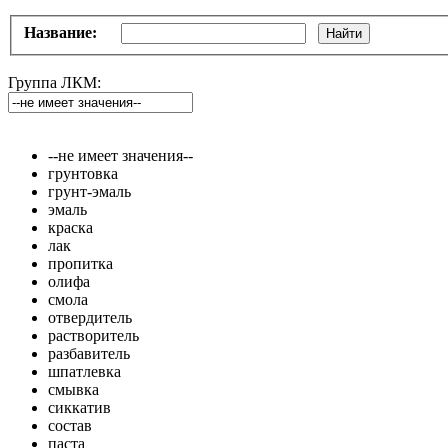
Название:
Найти
Группа ЛКМ:
--не имеет значения--
грунтовка
грунт-эмаль
эмаль
краска
лак
пропитка
олифа
смола
отвердитель
растворитель
разбавитель
шпатлевка
смывка
сиккатив
состав
паста