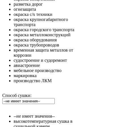
разметка дорог
огнезащита
окраска с/х техники
окраска крупногабаритного
транспорта
окраска городского транспорта
окраска металлоконструкций
окраска оборудования
окраска трубопроводов
временная защита металлов от
коррозии
судостроение и судоремонт
авиастроение
мебельное производство
маркировка
производство ЛКМ
Способ сушки:
--не имеет значения--
высокотемпературная сушка в
сушильной камере