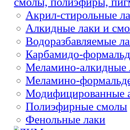
смолы, полиэфиры, пиг
Акрил-стирольные ла
Алкидные лаки и см
Водоразбавляемые ла
Карбамидо-формальд
Меламино-алкидные 
Меламино-формальд
Модифицированные а
Полиэфирные смолы
Фенольные лаки