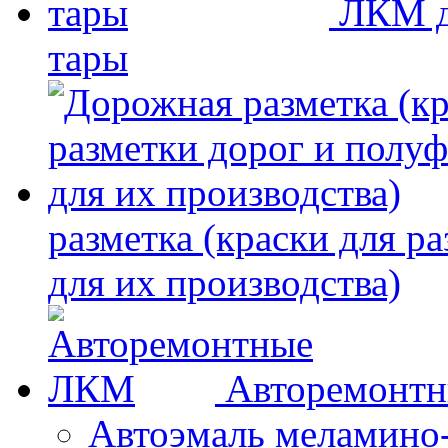
ЛКМ д
тары
разметка (краски для р
для их производства)
Авторемонт
Автоэмаль меламино