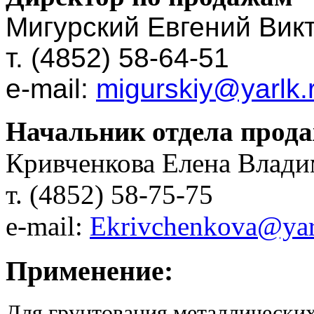
Мигурский Евгений Вик
т. (4852) 58-64-51
e-mail:
migurskiy@yarlk.
Начальник отдела прод
Кривченкова Елена Влад
т. (4852) 58-75-75
e-mail:
Ekrivchenkova@yar
Применение:
Для грунтования металлических