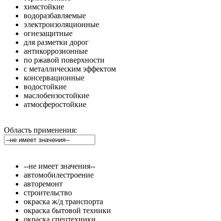
химстойкие
водоразбавляемые
электроизоляционные
огнезащитные
для разметки дорог
антикоррозионные
по ржавой поверхности
с металлическим эффектом
консервационные
водостойкие
маслобензостойкие
атмосферостойкие
Область применения:
--не имеет значения--
автомобилестроение
авторемонт
строительство
окраска ж/д транспорта
окраска бытовой техники
окраска спецтехники