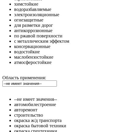
химстойкие
водоразбавляемые
электроизоляционные
огнезащитные
для разметки дорог
антикоррозионные
по ржавой поверхности
с металлическим эффектом
консервационные
водостойкие
маслобензостойкие
атмосферостойкие
Область применения:
--не имеет значения--
автомобилестроение
авторемонт
строительство
окраска ж/д транспорта
окраска бытовой техники
окраска спецтехники