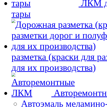
ЛКМ д
тары
разметка (краски для р
для их производства)
Авторемонт
Автоэмаль меламино