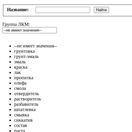
Название:
Найти
Группа ЛКМ:
--не имеет значения--
грунтовка
грунт-эмаль
эмаль
краска
лак
пропитка
олифа
смола
отвердитель
растворитель
разбавитель
шпатлевка
смывка
сиккатив
состав
паста