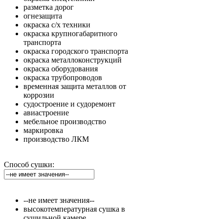
разметка дорог
огнезащита
окраска с/х техники
окраска крупногабаритного
транспорта
окраска городского транспорта
окраска металлоконструкций
окраска оборудования
окраска трубопроводов
временная защита металлов от
коррозии
судостроение и судоремонт
авиастроение
мебельное производство
маркировка
производство ЛКМ
Способ сушки:
--не имеет значения--
высокотемпературная сушка в
сушильной камере