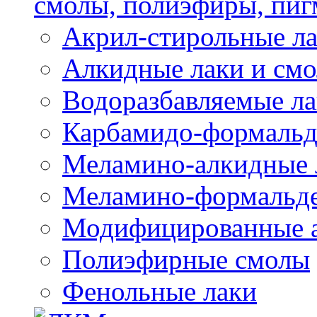
смолы, полиэфиры, пиг
Акрил-стирольные ла
Алкидные лаки и см
Водоразбавляемые ла
Карбамидо-формальд
Меламино-алкидные 
Меламино-формальд
Модифицированные а
Полиэфирные смолы
Фенольные лаки