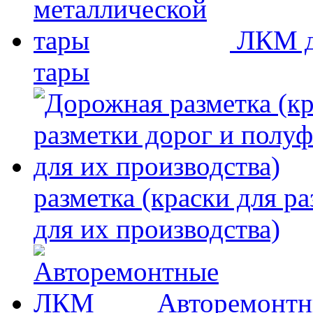
ЛКМ д
тары
разметка (краски для р
для их производства)
Авторемонт