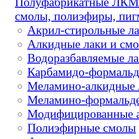
Полуфабрикатные ЛКМ 
смолы, полиэфиры, пиг
Акрил-стирольные ла
Алкидные лаки и см
Водоразбавляемые ла
Карбамидо-формальд
Меламино-алкидные 
Меламино-формальд
Модифицированные а
Полиэфирные смолы