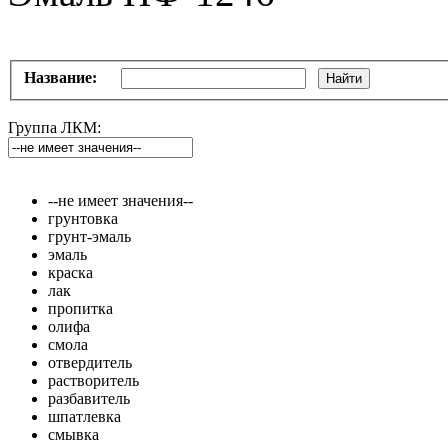
Название:
Найти
Группа ЛКМ:
--не имеет значения--
грунтовка
грунт-эмаль
эмаль
краска
лак
пропитка
олифа
смола
отвердитель
растворитель
разбавитель
шпатлевка
смывка