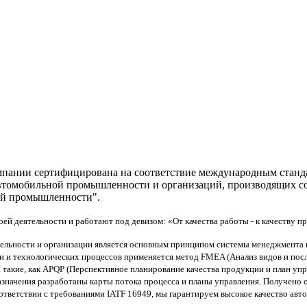
омпании сертифицирована на соответствие международным стан
 автомобильной промышленности и организаций, производящих с
ой промышленности".
деятельности и работают под девизом: «От качества работы - к качеству п
ьности и организации является основным принципом системы менеджмента ка
и и технологических процессов применяется метод FMEA (Анализ видов и посл
акие, как АРQР (Перспективное планирование качества продукции и план упр
азначения разработаны карты потока процесса и планы управления. Получено 
оответствии с требованиями IATF 16949, мы гарантируем высокое качество ав