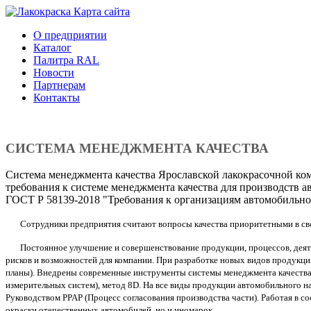
Карта сайтa
О предприятии
Каталог
Палитра RAL
Новости
Партнерам
Контакты
СИСТЕМА МЕНЕДЖМЕНТА КАЧЕСТВА
Система менеджмента качества Ярославской лакокрасочной к
требования к системе менеджмента качества для производств
ГОСТ Р 58139-2018 "Требования к организациям автомобильн
Сотрудники предприятия считают вопросы качества приоритетными в своей 
Постоянное улучшение и совершенствование продукции, процессов, деятел
рисков и возможностей для компании. При разработке новых видов продукци
планы). Внедрены современные инструменты системы менеджмента качества т
измерительных систем), метод 8D. На все виды продукции автомобильного н
Руководством PPAP (Процесс согласования производства части). Работая в с
окраски отечественных автомобилей, но и иномарок.