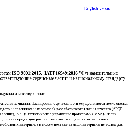
English version
дартам
ISO 9001:2015, IATF16949:2016
"Фундаментальные
оответствующие сервисные части" и национальному стандарту
родукции и качеству жизни».
чества компании. Планирование деятельности осуществляется после оценки
едствий потенциальных отказов), разрабатываются планы качества (APQP –
авления), SPС (Статистическое управление процессами), MSA (Анализ
одобрение продукции российскими автозаводами в соответствии с
томобильных материалов и можем поставлять наши материалы не только для